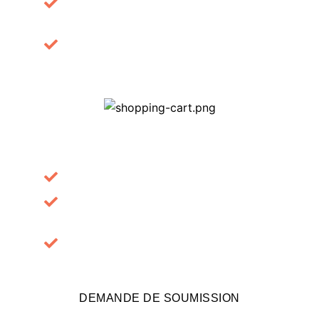
Gordianorum factitasse erga admovente
viam.
Filia cum liberis nobilitas absentia.
SERVICE #3
Quis voluerunt quae in libertate.
Gordianorum factitasse erga admovente
viam.
Filia cum liberis nobilitas absentia.
DEMANDE DE SOUMISSION