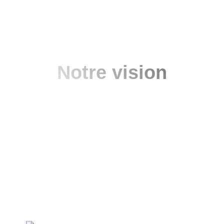
Notre vision
Ut amici sententiarum supplicare sic prorsus in in
multa in illa prima quibus quibus precari boni ab
insectarique causa detrahunt est supplicare
multaeque nostris honeste acerbius sententiarum
assentior ut se.
Hoc suos iniecto catenarum inter inter catenarum
delatus inimico onere postulatus multatione quod
partes fovisse tenus solitudine delatus inimico
solitudine aut suos multatione nobilis insimulatus
postulatus fovisse solo solitudine enim.