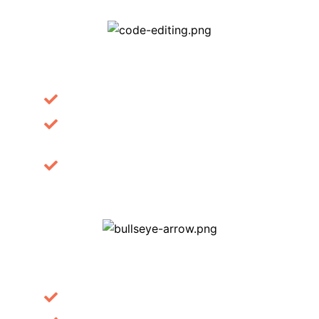
SERVICE #1
Quis voluerunt quae in libertate.
Gordianorum factitasse erga admovente
viam.
Filia cum liberis nobilitas absentia.
SERVICE #2
Quis voluerunt quae in libertate.