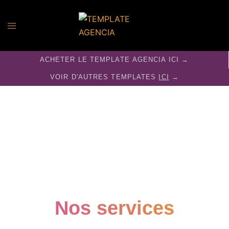
ACHETER LE
TEMPLATE
AGENCIA
ICI →
VOIR D'AUTRES
TEMPLATES
ICI
→
Nous avons la solution créative
qui répond aux exigences des
entreprises d'ici.
Ut amici sententiarum supplicare sic prorsus in in multa in
illa prima quibus quibus precari boni ab insectarique causa
detrahunt est supplicare multaeque nostris honeste acerbius
sententiarum assentior ut se.
Nos services